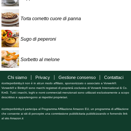
Torta cornetto cuore di panna
Sugo di peperoni
Sorbetto al melone
Chi siamo
Privacy
Gestione consenso
Contattaci
ricetteperbimby.it non è in alcun modo affiliato, sponsorizzato o associato a Vorwerk®.
Vorwerk® e Bimby® sono marchi registrati di proprietà esclusiva di Vorwerk International & Co.
KmG. Tutti i marchi, loghi e nomi commerciali menzionati sono utilizzati esclusivamente a scopo
descrittivo e appartengono ai rispettivi proprietari.
ricetteperbimby.it partecipa al Programma Affiliazione Amazon EU, un programma di affiliazione
che consente ai siti di percepire una commissione pubblicitaria pubblicizzando e fornendo link
al sito Amazon.it