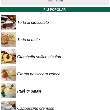
Vedi Tutti
PIÙ POPOLARI
Torta al cioccolato
Torta di mele
Ciambella soffice bicolore
Crema pasticcera veloce
Purè di patate
Cappuccino cremoso