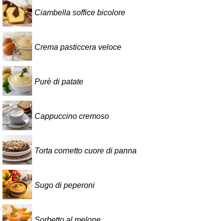
Ciambella soffice bicolore
Crema pasticcera veloce
Purè di patate
Cappuccino cremoso
Torta cornetto cuore di panna
Sugo di peperoni
Sorbetto al melone