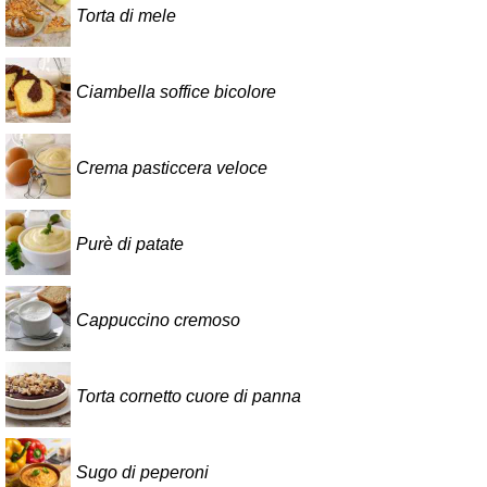
Torta di mele
Ciambella soffice bicolore
Crema pasticcera veloce
Purè di patate
Cappuccino cremoso
Torta cornetto cuore di panna
Sugo di peperoni