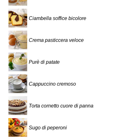
Ciambella soffice bicolore
Crema pasticcera veloce
Purè di patate
Cappuccino cremoso
Torta cornetto cuore di panna
Sugo di peperoni