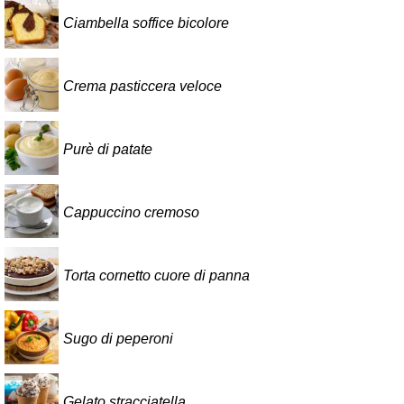
Ciambella soffice bicolore
Crema pasticcera veloce
Purè di patate
Cappuccino cremoso
Torta cornetto cuore di panna
Sugo di peperoni
Gelato stracciatella