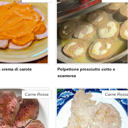
 crema di carote
Polpettone prosciutto cotto e
scamorza
Carne Rossa
Carne Ross