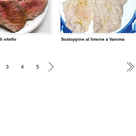
i vitello
Scaloppine al limone a Varoma
3
4
5