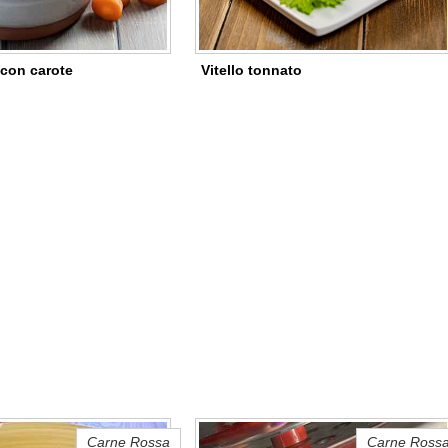
 con carote
Vitello tonnato
Carne Rossa
Carne Ross