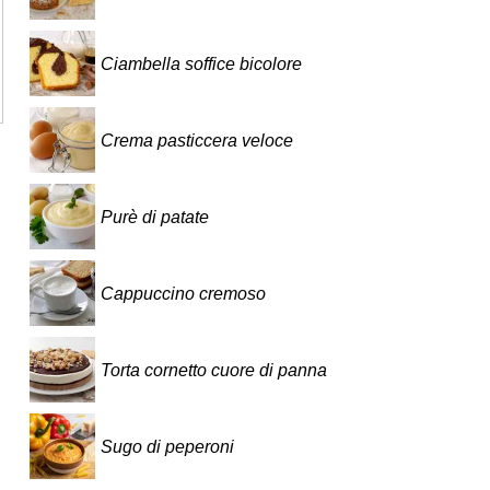
Ciambella soffice bicolore
Crema pasticcera veloce
Purè di patate
Cappuccino cremoso
Torta cornetto cuore di panna
Sugo di peperoni