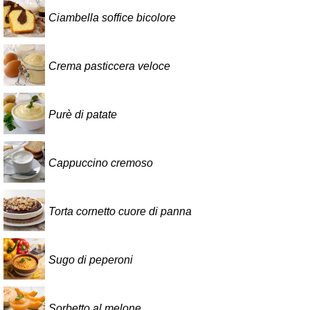
Ciambella soffice bicolore
Crema pasticcera veloce
Purè di patate
Cappuccino cremoso
Torta cornetto cuore di panna
Sugo di peperoni
Sorbetto al melone