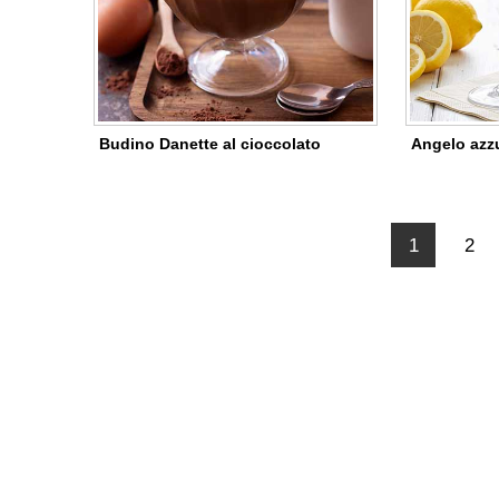
Budino Danette al cioccolato
Angelo azz
1
2