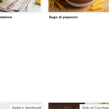
 melone
Sugo di peperoni
Gelati e Semifreddi
Dolci al Cucchiai