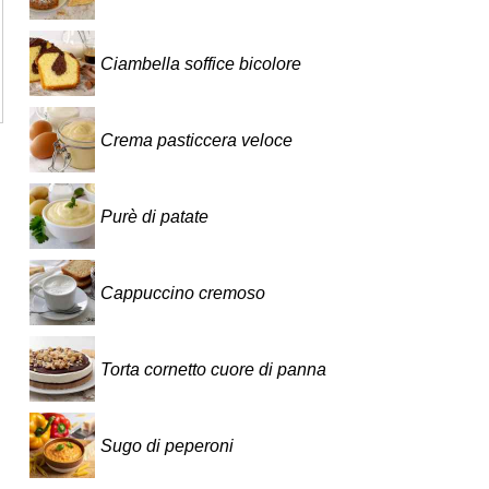
Ciambella soffice bicolore
Crema pasticcera veloce
Purè di patate
Cappuccino cremoso
Torta cornetto cuore di panna
Sugo di peperoni