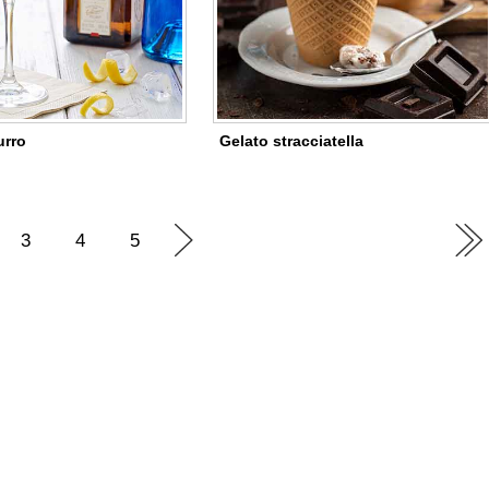
urro
Gelato stracciatella
3
4
5