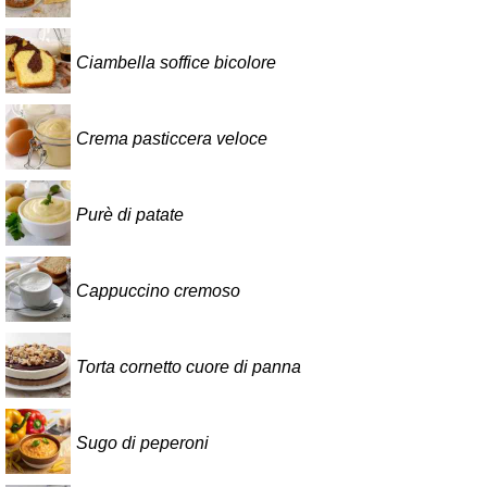
Ciambella soffice bicolore
Crema pasticcera veloce
Purè di patate
Cappuccino cremoso
Torta cornetto cuore di panna
Sugo di peperoni