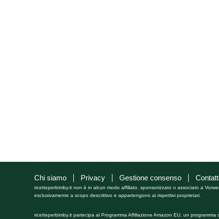
Chi siamo
Privacy
Gestione consenso
Contatt
ricetteperbimby.it non è in alcun modo affiliato, sponsorizzato o associato a Vorwe
esclusivamente a scopo descrittivo e appartengono ai rispettivi proprietari.
ricetteperbimby.it partecipa al Programma Affiliazione Amazon EU, un programma di 