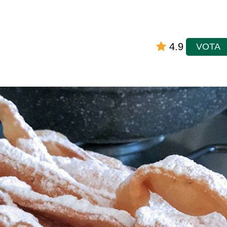
4.9
VOTA