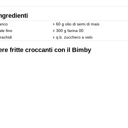
ngredienti
ianco
60 g olio di semi di mais
ale fino
300 g farina 00
arachidi
q.b. zucchero a velo
re fritte croccanti con il Bimby