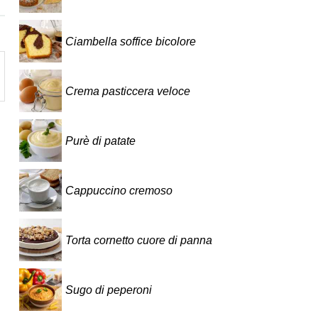
Ciambella soffice bicolore
Crema pasticcera veloce
Purè di patate
Cappuccino cremoso
Torta cornetto cuore di panna
Sugo di peperoni