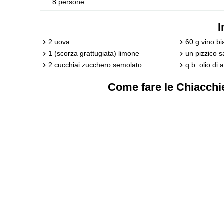
8 persone
I
2 uova
60 g vino b
1 (scorza grattugiata) limone
un pizzico s
2 cucchiai zucchero semolato
q.b. olio di 
Come fare le Chiacchie