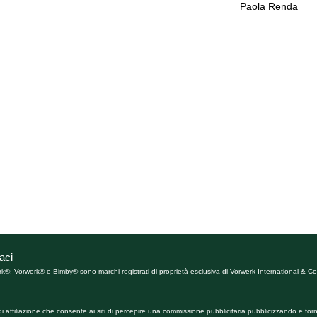
Paola Renda
aci
rk®. Vorwerk® e Bimby® sono marchi registrati di proprietà esclusiva di Vorwerk International & Co.
affiliazione che consente ai siti di percepire una commissione pubblicitaria pubblicizzando e forn