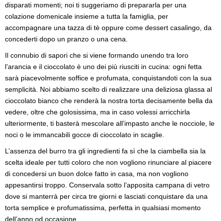
disparati momenti; noi ti suggeriamo di prepararla per una
colazione domenicale insieme a tutta la famiglia, per
accompagnare una tazza di tè oppure come dessert casalingo, da
concederti dopo un pranzo o una cena.
Il connubio di sapori che si viene formando unendo tra loro
l’arancia e il cioccolato è uno dei più riusciti in cucina: ogni fetta
sarà piacevolmente soffice e profumata, conquistandoti con la sua
semplicità. Noi abbiamo scelto di realizzare una deliziosa glassa al
cioccolato bianco che renderà la nostra torta decisamente bella da
vedere, oltre che golosissima, ma in caso volessi arricchirla
ulteriormente, ti basterà mescolare all’impasto anche le nocciole, le
noci o le immancabili gocce di cioccolato in scaglie.
L’assenza del burro tra gli ingredienti fa sì che la ciambella sia la
scelta ideale per tutti coloro che non vogliono rinunciare al piacere
di concedersi un buon dolce fatto in casa, ma non vogliono
appesantirsi troppo. Conservala sotto l’apposita campana di vetro
dove si manterrà per circa tre giorni e lasciati conquistare da una
torta semplice e profumatissima, perfetta in qualsiasi momento
dell’anno od occasione.