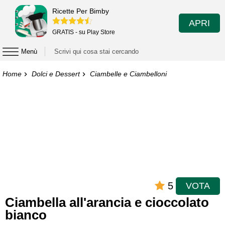
Ricette Per Bimby
APRI
GRATIS - su Play Store
Menù
Home
Dolci e Dessert
Ciambelle e Ciambelloni
5
VOTA
Ciambella all'arancia e cioccolato
bianco