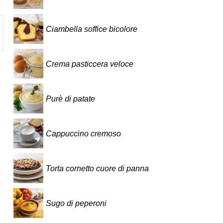
Ciambella soffice bicolore
Crema pasticcera veloce
Purè di patate
Cappuccino cremoso
Torta cornetto cuore di panna
Sugo di peperoni