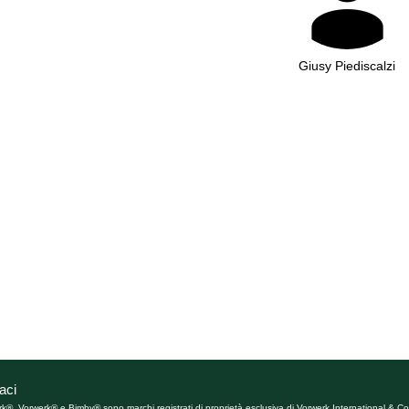
Giusy Piediscalzi
aci
rk®. Vorwerk® e Bimby® sono marchi registrati di proprietà esclusiva di Vorwerk International & Co.