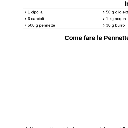
I
1 cipolla
50 g olio ex
6 carciofi
1 kg acqua
500 g pennette
30 g burro
Come fare le Pennette