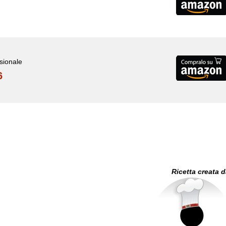
ssionale
6
Ricetta creata 