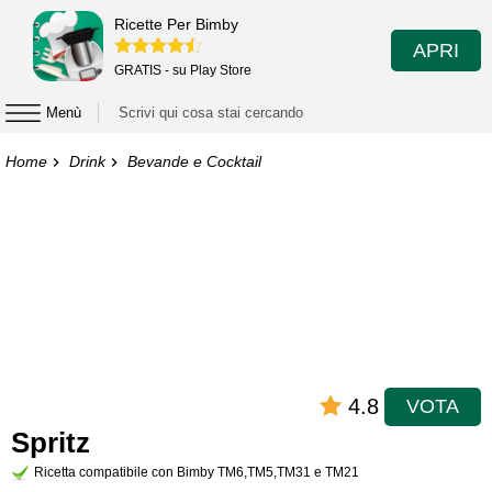
Ricette Per Bimby
APRI
GRATIS - su Play Store
Menù
Home
Drink
Bevande e Cocktail
4.8
VOTA
Spritz
Ricetta compatibile con Bimby TM6,TM5,TM31 e TM21