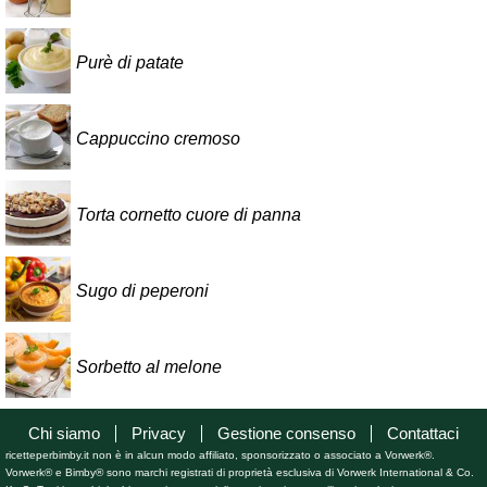
Purè di patate
Cappuccino cremoso
Torta cornetto cuore di panna
Sugo di peperoni
Sorbetto al melone
Chi siamo
Privacy
Gestione consenso
Contattaci
ricetteperbimby.it non è in alcun modo affiliato, sponsorizzato o associato a Vorwerk®.
Vorwerk® e Bimby® sono marchi registrati di proprietà esclusiva di Vorwerk International & Co.