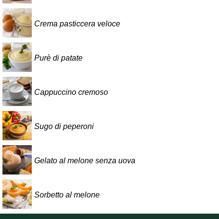
Crema pasticcera veloce
Purè di patate
Cappuccino cremoso
Sugo di peperoni
Gelato al melone senza uova
Sorbetto al melone