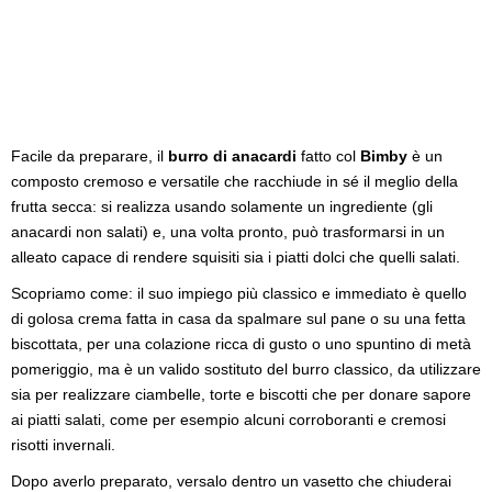
Facile da preparare, il
burro di anacardi
fatto col
Bimby
è un
composto cremoso e versatile che racchiude in sé il meglio della
frutta secca: si realizza usando solamente un ingrediente (gli
anacardi non salati) e, una volta pronto, può trasformarsi in un
alleato capace di rendere squisiti sia i piatti dolci che quelli salati.
Scopriamo come: il suo impiego più classico e immediato è quello
di golosa crema fatta in casa da spalmare sul pane o su una fetta
biscottata, per una colazione ricca di gusto o uno spuntino di metà
pomeriggio, ma è un valido sostituto del burro classico, da utilizzare
sia per realizzare ciambelle, torte e biscotti che per donare sapore
ai piatti salati, come per esempio alcuni corroboranti e cremosi
risotti invernali.
Dopo averlo preparato, versalo dentro un vasetto che chiuderai