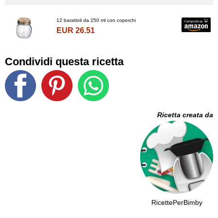
12 barattoli da 250 ml con coperchi
EUR 26.51
Condividi questa ricetta
Ricetta creata da
RicettePerBimby