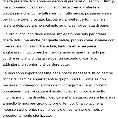
ricette preferite. Noi abbiamo deciso di prepararlo usando il
Bimby
,
ma scopriamo qualcosa di più su questa crema invitante e
ghiottissima che, come tutti i burri di frutta secca, possiamo usare
per farcire torte, crostate, biscotti e ciambelle, certo, ma che si
rivelerà delizioso anche spalmato su una semplice fetta di pane.
Il burro di noci non deve essere impiegato non solo per creare
ricette dolci, ma anche per quelle salate, proprio come avviene con
il versatilissimo burro di arachidi, tanto celebre nei paesi
anglosassoni. Ecco perché ti suggeriamo di sperimentarlo per
condire un piatto di pasta veloce, un secondo di carne o,
addirittura, un contorno di verdure cotte.
Le noci sono importantissime per il nostro benessere fisico perché
ricche di vitamine appartenenti ai gruppi B ed E. Come se non
bastasse, contengono antiossidanti, omega 3 e 6 e acido folico. I
procedimenti per realizzare il nostro burro sono pochi e molto
intuitivi, ma prima di poterci dedicare alla ricetta occorrerà tenere in
ammollo le noci per circa otto ore di tempo. Una volta che la
mousse sarà pronta, riponila dentro un contenitore ermetico
precedentemente sterilizzato.