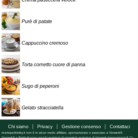
Purè di patate
Cappuccino cremoso
Torta cornetto cuore di panna
Sugo di peperoni
Gelato stracciatella
Chi siamo
Privacy
Gestione consenso
Contattaci
ricetteperbimby.it non è in alcun modo affiliato, sponsorizzato o associato a Vorwerk®.
Vorwerk® e Bimby® sono marchi registrati di proprietà esclusiva di Vorwerk International & Co.