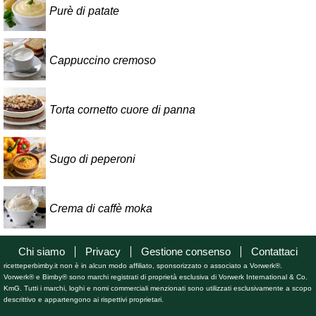
Purè di patate
Cappuccino cremoso
Torta cornetto cuore di panna
Sugo di peperoni
Crema di caffè moka
Chi siamo
Privacy
Gestione consenso
Contattaci
ricetteperbimby.it non è in alcun modo affiliato, sponsorizzato o associato a Vorwerk®.
Vorwerk® e Bimby® sono marchi registrati di proprietà esclusiva di Vorwerk International & Co.
KmG. Tutti i marchi, loghi e nomi commerciali menzionati sono utilizzati esclusivamente a scopo
descrittivo e appartengono ai rispettivi proprietari.