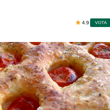
4.9
VOTA