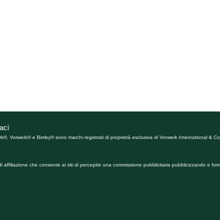
aci
rk®. Vorwerk® e Bimby® sono marchi registrati di proprietà esclusiva di Vorwerk International & Co.
affiliazione che consente ai siti di percepire una commissione pubblicitaria pubblicizzando e forn