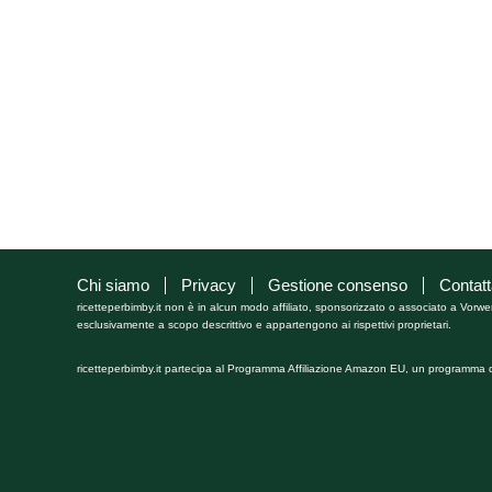
Chi siamo
Privacy
Gestione consenso
Contatt
ricetteperbimby.it non è in alcun modo affiliato, sponsorizzato o associato a Vorwe
esclusivamente a scopo descrittivo e appartengono ai rispettivi proprietari.
ricetteperbimby.it partecipa al Programma Affiliazione Amazon EU, un programma di 