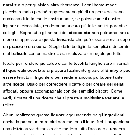
natalizio
o per qualsiasi altra ricorrenza. I doni home-made
piacciono molto perché rappresentano più di un pensiero: sono
qualcosa di fatto con le nostri mani e, se golosi come il nostro
liquore al cioccolato, renderanno ancora più felici amici, parenti e
colleghi. Soprattutto gli amanti del
cioccolato
non potranno fare a
meno di apprezzare questa
bevanda
che può essere servita dopo
un
pranzo
o una
cena
. Scegli delle bottigliette semplici o decorate
e abbelliscile con un nastro: avrai realizzato un regalo perfetto!
Ideale per rendere più calde e confortevoli le lunghe sere invernali,
il
liquore
al
cioccolato
si prepara facilmente grazie al
Bimby
e può
essere tenuto in frigorifero per rendere ancora più buone tante
altre ricette. Usalo per correggere il caffè o per creare dei gelati
affogati, oppure accompagnalo con dei semplici biscotti. Come
vedi, si tratta di una ricetta che si presta a moltissime
varianti
e
utilizzi.
Alcuni realizzano questo
liquore
aggiungendo tra gli ingredienti
anche la panna, mentre altri non mettono il latte. Noi ti proponiamo
una deliziosa via di mezzo che metterà tutti d’accordo e renderà