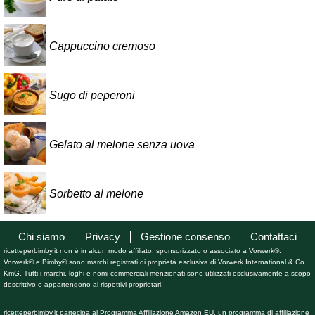
Cappuccino cremoso
Sugo di peperoni
Gelato al melone senza uova
Sorbetto al melone
Chi siamo
Privacy
Gestione consenso
Contattaci
ricetteperbimby.it non è in alcun modo affiliato, sponsorizzato o associato a Vorwerk®.
Vorwerk® e Bimby® sono marchi registrati di proprietà esclusiva di Vorwerk International & Co.
KmG. Tutti i marchi, loghi e nomi commerciali menzionati sono utilizzati esclusivamente a scopo
descrittivo e appartengono ai rispettivi proprietari.
ricetteperbimby.it partecipa al Programma Affiliazione Amazon EU, un programma di affiliazione