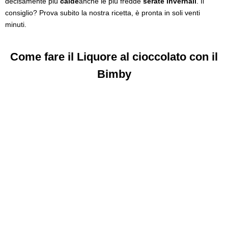
decisamente più
calde
anche le più fredde
serate invernali
. Il
consiglio? Prova subito la nostra ricetta, è pronta in soli venti
minuti.
Come fare il Liquore al cioccolato con il
Bimby