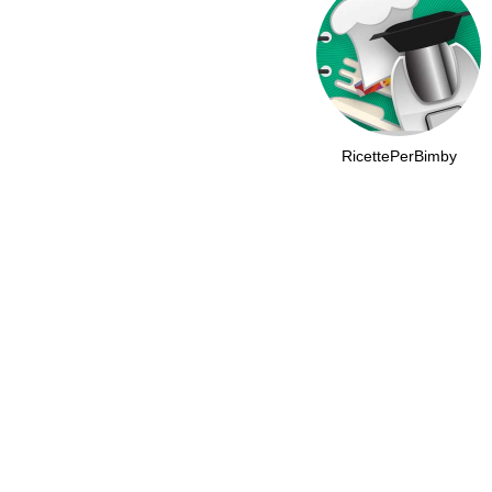
RicettePerBimby