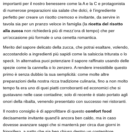
importanti per il nostro benessere come la A e la C e protagonista
di numerose preparazioni sia salate che dolci, è l’ingrediente
perfetto per creare un risotto cremoso e invitante, da servire in
tavola sia per un pranzo veloce in famiglia (la
ricetta del risotto
alla zucca
non richiederà più di mezz’ora di tempo) che per
un’occasione più formale o una cenetta romantica.
Merito del sapore delicato della zucca, che potrai esaltare, volendo,
accostandolo a ingredienti più sapidi come la salsiccia triturata o lo
speck. In alternativa puoi potenziare il sapore raffinato usando delle
spezie come la cannella o lo zenzero. A rendere irresistibile questo
primo è senza dubbio la sua semplicità: come molte altre
preparazioni della nostra ricca tradizione culinaria, fino a non molto
tempo fa era uno di quei piatti corroboranti ed economici che si
gustavano nelle case contadine; solo di recente è stato portato agli
onori della ribalta, venendo presentato con successo nei ristoranti.
Il nostro consiglio è di approfittare di questo
comfort food
decisamente invitante quand’è ancora ben caldo, ma in caso
dovesse avanzare sappi che si manterrà per circa due giorni in
frigorifero, a patto che sia ben chiuso dentro un contenitore