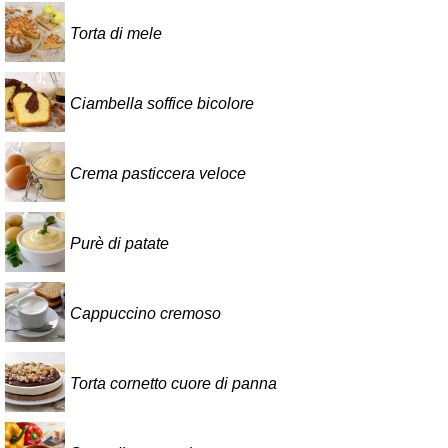
Torta di mele
Ciambella soffice bicolore
Crema pasticcera veloce
Purè di patate
Cappuccino cremoso
Torta cornetto cuore di panna