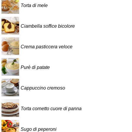
Torta di mele
Ciambella soffice bicolore
Crema pasticcera veloce
Purè di patate
Cappuccino cremoso
Torta cornetto cuore di panna
Sugo di peperoni