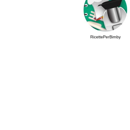
RicettePerBimby