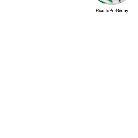
RicettePerBimby