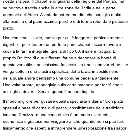
ricetta sfiziosa. Il chapati è originario della regione del Punjab, ma
se ne trova traccia anche in altre zone dell’India e nella parte
orientale dell’Africa. A vederlo potremmo dire che somiglia molto
alla piadina o al pane azzimo, perché è di forma rotonda e piuttosto
piatto.
Non contiene il lievito, motivo per cui è leggero e particolarmente
digeribile: per ottenere un perfetto pane chapati occorre avere in
cucina la farina integrale, quella di tipo 00, il sale e l’acqua. È
proprio l’utilizzo di due differenti farine a decretare la bontà di
questa versatile e antichissima focaccia. La tradizione vorrebbe che
venga cotto in una piastra specifica, detta tawa, in sostituzione
della quale andrà benissimo una comune padella antiaderente.
Una volta pronto, appoggialo sulla carta stagnola per far sì che si
asciughi a dovere. Servilo quand’è ancora tiepido.
Il modo migliore per gustare questa specialità indiana? Con piatti
speziati a base di carne o di pesce, possibilmente della tradizione
indiana. Realizzare una cena etnica è un modo divertente,
economico e gustoso per viaggiare anche quando non si può fare
fisicamente: che aspetti a intraprendere un’esplorazione tra i sapori