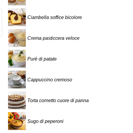
Ciambella soffice bicolore
Crema pasticcera veloce
Purè di patate
Cappuccino cremoso
Torta cornetto cuore di panna
Sugo di peperoni