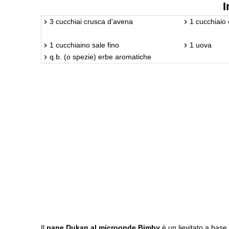
I
3 cucchiai crusca d'avena
1 cucchiaio 
1 cucchiaino sale fino
1 uova
q.b. (o spezie) erbe aromatiche
Il
pane Dukan al microonde Bimby
è un lievitato a base 