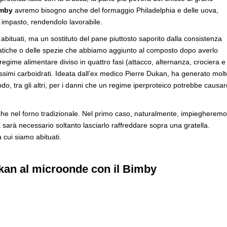
imby
avremo bisogno anche del formaggio Philadelphia e delle uova,
o impasto, rendendolo lavorabile.
abituati, ma un sostituto del pane piuttosto saporito dalla consistenza
atiche o delle spezie che abbiamo aggiunto al composto dopo averlo
regime alimentare diviso in quattro fasi (attacco, alternanza, crociera e
simi carboidrati. Ideata dall’ex medico Pierre Dukan, ha generato molt
odo, tra gli altri, per i danni che un regime iperproteico potrebbe causar
he nel forno tradizionale. Nel primo caso, naturalmente, impiegheremo
 sarà necessario soltanto lasciarlo raffreddare sopra una gratella.
 cui siamo abituati.
kan al microonde con il Bimby