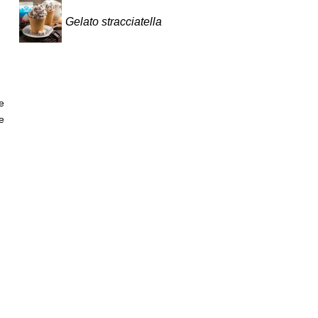
Gelato stracciatella
e
e