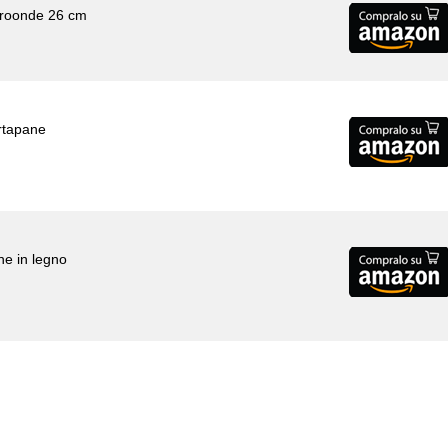
icroonde 26 cm
rtapane
ne in legno