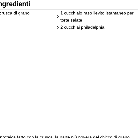
ngredienti
crusca di grano
1 cucchiaio raso lievito istantaneo per
torte salate
2 cucchiai philadelphia
proteica fatto con la crusca, la parte più povera del chicco di grano