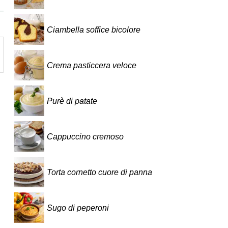
Ciambella soffice bicolore
Crema pasticcera veloce
Purè di patate
Cappuccino cremoso
Torta cornetto cuore di panna
Sugo di peperoni