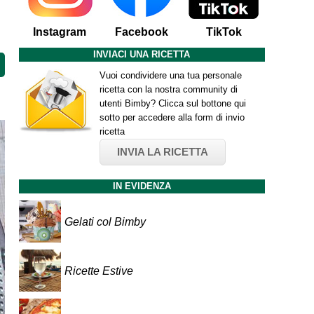
Instagram
Facebook
TikTok
INVIACI UNA RICETTA
Vuoi condividere una tua personale
ricetta con la nostra community di
utenti Bimby? Clicca sul bottone qui
sotto per accedere alla form di invio
ricetta
INVIA LA RICETTA
IN EVIDENZA
Gelati col Bimby
Ricette Estive