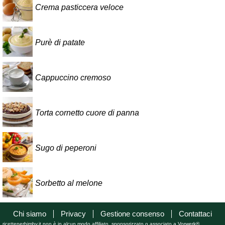
Crema pasticcera veloce
Purè di patate
Cappuccino cremoso
Torta cornetto cuore di panna
Sugo di peperoni
Sorbetto al melone
Chi siamo
Privacy
Gestione consenso
Contattaci
ricetteperbimby.it non è in alcun modo affiliato, sponsorizzato o associato a Vorwerk®.