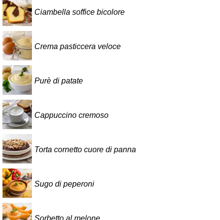
Ciambella soffice bicolore
Crema pasticcera veloce
Purè di patate
Cappuccino cremoso
Torta cornetto cuore di panna
Sugo di peperoni
Sorbetto al melone