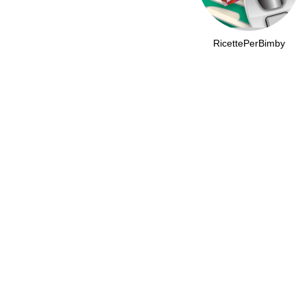
RicettePerBimby