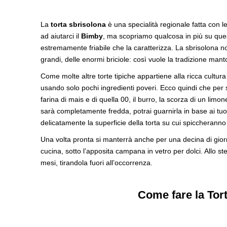
La
torta sbrisolona
è una specialità regionale fatta con l
ad aiutarci il
Bimby
, ma scopriamo qualcosa in più su que
estremamente friabile che la caratterizza. La sbrisolona no
grandi, delle enormi briciole: così vuole la tradizione man
Come molte altre torte tipiche appartiene alla ricca cultura
usando solo pochi ingredienti poveri. Ecco quindi che per
farina di mais e di quella 00, il burro, la scorza di un lim
sarà completamente fredda, potrai guarnirla in base ai tuo
delicatamente la superficie della torta su cui spiccheranno
Una volta pronta si manterrà anche per una decina di giorni,
cucina, sotto l’apposita campana in vetro per dolci. Allo s
mesi, tirandola fuori all’occorrenza.
Come fare la Tor