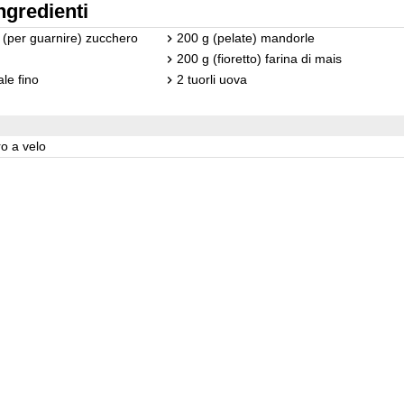
ngredienti
 (per guarnire) zucchero
200 g (pelate) mandorle
200 g (fioretto) farina di mais
ale fino
2 tuorli uova
o a velo