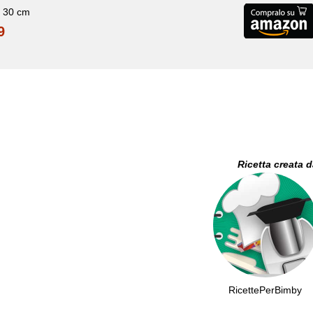
o 30 cm
9
Ricetta creata 
RicettePerBimby