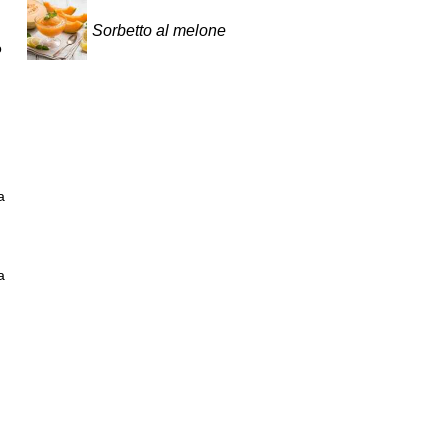
Sorbetto al melone
o
a
a