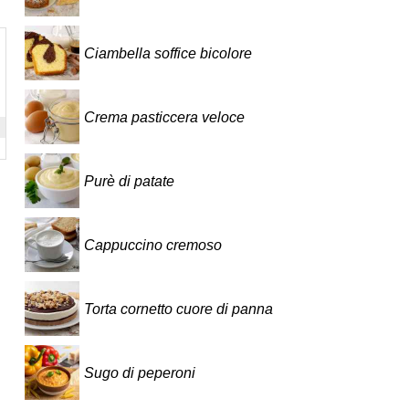
Ciambella soffice bicolore
Crema pasticcera veloce
Purè di patate
Cappuccino cremoso
Torta cornetto cuore di panna
Sugo di peperoni