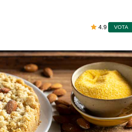
4.9
VOTA