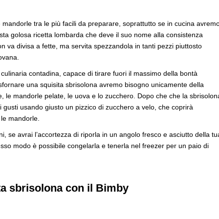
e mandorle tra le più facili da preparare, soprattutto se in cucina avrem
sta golosa ricetta lombarda che deve il suo nome alla consistenza
n va divisa a fette, ma servita spezzandola in tanti pezzi piuttosto
tovana.
 culinaria contadina, capace di tirare fuori il massimo della bontà
 sfornare una squisita sbrisolona avremo bisogno unicamente della
one, le mandorle pelate, le uova e lo zucchero. Dopo che che la sbrisolon
i gusti usando giusto un pizzico di zucchero a velo, che coprirà
 le mandorle.
 se avrai l’accortezza di riporla in un angolo fresco e asciutto della tu
tesso modo è possibile congelarla e tenerla nel freezer per un paio di
ta sbrisolona con il Bimby