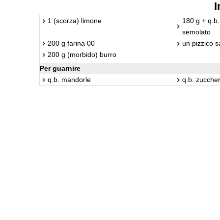
I
1 (scorza) limone
180 g + q.b.
semolato
200 g farina 00
un pizzico s
200 g (morbido) burro
Per guarnire
q.b. mandorle
q.b. zuccher