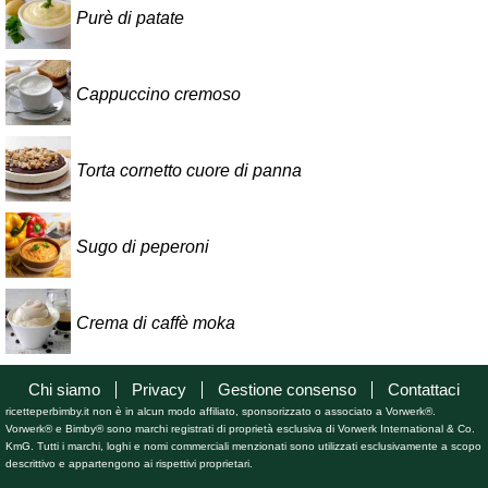
Purè di patate
Cappuccino cremoso
Torta cornetto cuore di panna
Sugo di peperoni
Crema di caffè moka
Chi siamo
Privacy
Gestione consenso
Contattaci
ricetteperbimby.it non è in alcun modo affiliato, sponsorizzato o associato a Vorwerk®.
Vorwerk® e Bimby® sono marchi registrati di proprietà esclusiva di Vorwerk International & Co.
KmG. Tutti i marchi, loghi e nomi commerciali menzionati sono utilizzati esclusivamente a scopo
descrittivo e appartengono ai rispettivi proprietari.