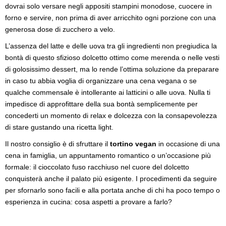
dovrai solo versare negli appositi stampini monodose, cuocere in
forno e servire, non prima di aver arricchito ogni porzione con una
generosa dose di zucchero a velo.
L’assenza del latte e delle uova tra gli ingredienti non pregiudica la
bontà di questo sfizioso dolcetto ottimo come merenda o nelle vesti
di golosissimo dessert, ma lo rende l’ottima soluzione da preparare
in caso tu abbia voglia di organizzare una cena vegana o se
qualche commensale è intollerante ai latticini o alle uova. Nulla ti
impedisce di approfittare della sua bontà semplicemente per
concederti un momento di relax e dolcezza con la consapevolezza
di stare gustando una ricetta light.
Il nostro consiglio è di sfruttare il
tortino vegan
in occasione di una
cena in famiglia, un appuntamento romantico o un’occasione più
formale: il cioccolato fuso racchiuso nel cuore del dolcetto
conquisterà anche il palato più esigente. I procedimenti da seguire
per sfornarlo sono facili e alla portata anche di chi ha poco tempo o
esperienza in cucina: cosa aspetti a provare a farlo?