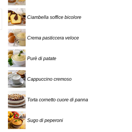
Ciambella soffice bicolore
Crema pasticcera veloce
Purè di patate
Cappuccino cremoso
Torta cornetto cuore di panna
Sugo di peperoni