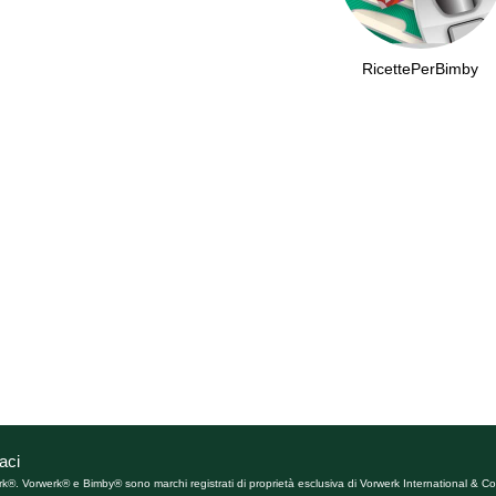
RicettePerBimby
aci
rk®. Vorwerk® e Bimby® sono marchi registrati di proprietà esclusiva di Vorwerk International & Co.