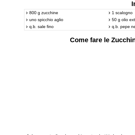
I
800 g zucchine
1 scalogno
uno spicchio aglio
50 g olio ex
q.b. sale fino
q.b. pepe n
Come fare le Zucchine