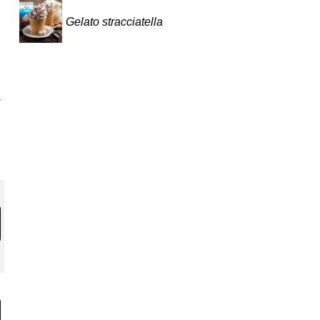
Gelato stracciatella
.