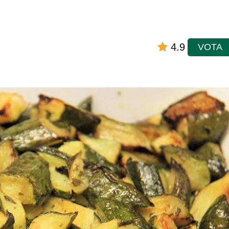
4.9
VOTA