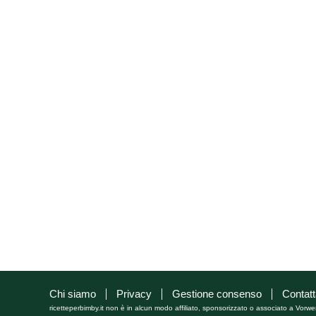
Chi siamo
Privacy
Gestione consenso
Contatt
ricetteperbimby.it non è in alcun modo affiliato, sponsorizzato o associato a Vorwe