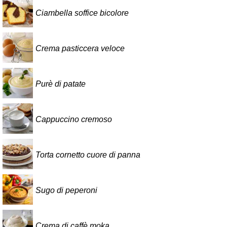
Ciambella soffice bicolore
Crema pasticcera veloce
Purè di patate
Cappuccino cremoso
Torta cornetto cuore di panna
Sugo di peperoni
Crema di caffè moka