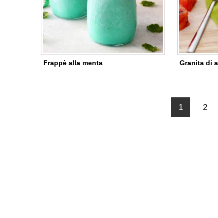
Frappè alla menta
Granita di 
1
2