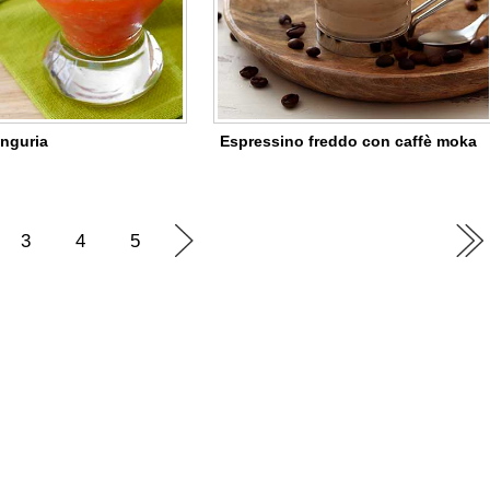
anguria
Espressino freddo con caffè moka
3
4
5