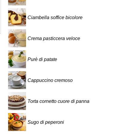
Ciambella soffice bicolore
Crema pasticcera veloce
Purè di patate
Cappuccino cremoso
Torta cornetto cuore di panna
Sugo di peperoni