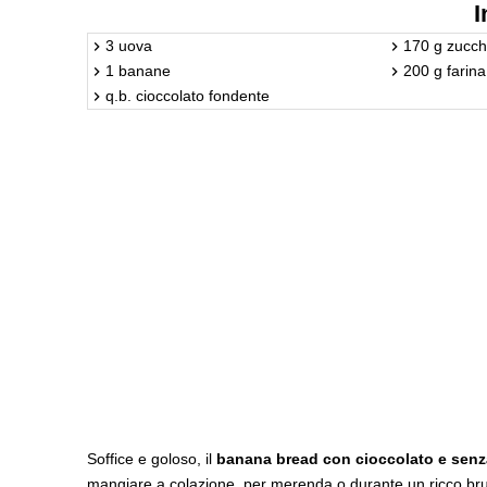
I
3 uova
170 g zucch
1 banane
200 g farina
q.b. cioccolato fondente
Soffice e goloso, il
banana bread con cioccolato e senz
mangiare a colazione, per merenda o durante un ricco bru