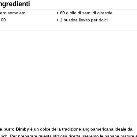
ngredienti
ero semolato
60 g olio di semi di girasole
 00
1 bustina lievito per dolci
a burro Bimby
è un dolce della tradizione angloamericana ideale da
nch. Per preparare questa sfiziosa ricetta useremo le banane mature 