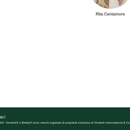
Rita Centamore
aci
rk®. Vorwerk® e Bimby® sono marchi registrati di proprietà esclusiva di Vorwerk International & Co.