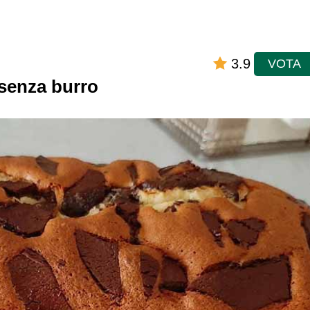
3.9
VOTA
senza burro