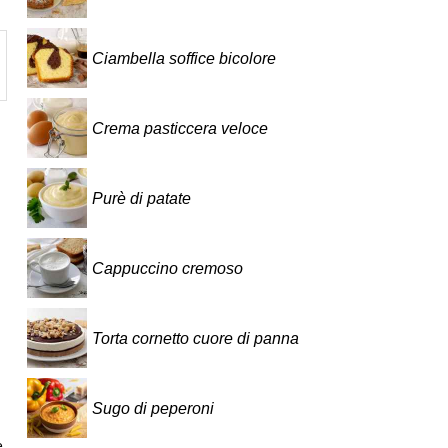
Ciambella soffice bicolore
Crema pasticcera veloce
Purè di patate
Cappuccino cremoso
Torta cornetto cuore di panna
Sugo di peperoni
e