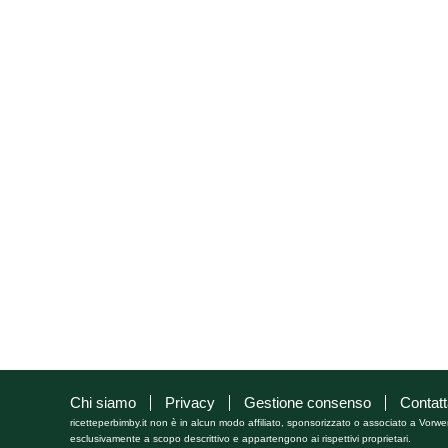
Chi siamo
Privacy
Gestione consenso
Contatt
ricetteperbimby.it non è in alcun modo affiliato, sponsorizzato o associato a Vorwe
esclusivamente a scopo descrittivo e appartengono ai rispettivi proprietari.