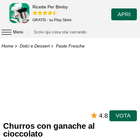
Ricette Per Bimby
APRI
GRATIS - su Play Store
Menù
Home
Dolci e Dessert
Paste Fresche
4.8
VOTA
Churros con ganache al
cioccolato