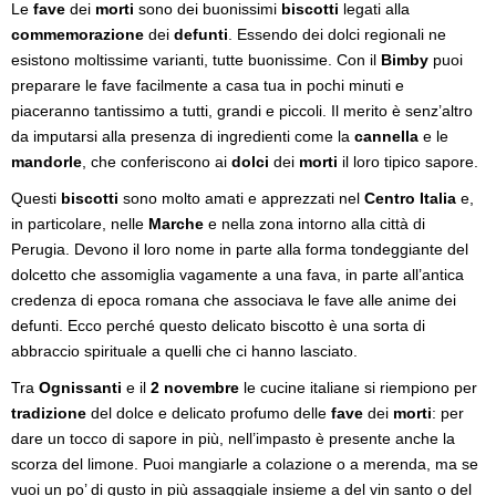
Le
fave
dei
morti
sono dei buonissimi
biscotti
legati alla
commemorazione
dei
defunti
. Essendo dei dolci regionali ne
esistono moltissime varianti, tutte buonissime. Con il
Bimby
puoi
preparare le fave facilmente a casa tua in pochi minuti e
piaceranno tantissimo a tutti, grandi e piccoli. Il merito è senz’altro
da imputarsi alla presenza di ingredienti come la
cannella
e le
mandorle
, che conferiscono ai
dolci
dei
morti
il loro tipico sapore.
Questi
biscotti
sono molto amati e apprezzati nel
Centro Italia
e,
in particolare, nelle
Marche
e nella zona intorno alla città di
Perugia. Devono il loro nome in parte alla forma tondeggiante del
dolcetto che assomiglia vagamente a una fava, in parte all’antica
credenza di epoca romana che associava le fave alle anime dei
defunti. Ecco perché questo delicato biscotto è una sorta di
abbraccio spirituale a quelli che ci hanno lasciato.
Tra
Ognissanti
e il
2 novembre
le cucine italiane si riempiono per
tradizione
del dolce e delicato profumo delle
fave
dei
morti
: per
dare un tocco di sapore in più, nell’impasto è presente anche la
scorza del limone. Puoi mangiarle a colazione o a merenda, ma se
vuoi un po’ di gusto in più assaggiale insieme a del vin santo o del