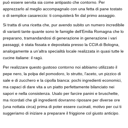
può essere servita sia come antipasto che contorno. Per
apprezzarlo al meglio accompagnalo con una fetta di pane tostato
o di semplice casareccio: ti conquisterà fin dal primo assaggio.
Si tratta di una ricetta che, pur avendo subito un numero incredibile
di varianti tante quante sono le famiglie dell’Emilia Romagna che lo
preparano, tramandandosi di generazione in generazione i vari
passaggi, è stata fissata e depositata presso la CCIA di Bologna,
analogamente a un’altra specialità locale realizzata in quasi tutte le
cucine italiane: il ragù.
Per realizzare questo gustoso contorno noi abbiamo utilizzato il
pepe nero, la polpa del pomodoro, lo strutto, l’aceto, un pizzico di
sale e di zucchero e la cipolla bianca: pochi ingredienti economici,
ma capaci di dare vita a un piatto perfettamente bilanciato nei
sapori e nella consistenza. Usalo per farcire panini e bruschette,
ma ricordati che gli ingredienti dovranno riposare per diverse ore
(una nottata circa) prima di poter essere cucinati, motivo per cui ti
suggeriamo di iniziare a preparare il friggione col giusto anticipo.