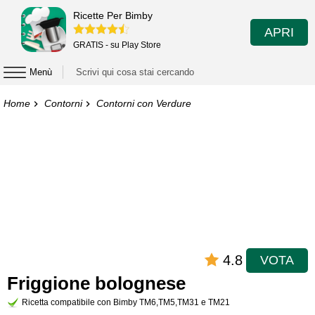
Ricette Per Bimby
APRI
GRATIS - su Play Store
Menù
Home
Contorni
Contorni con Verdure
4.8
VOTA
Friggione bolognese
Ricetta compatibile con Bimby TM6,TM5,TM31 e TM21