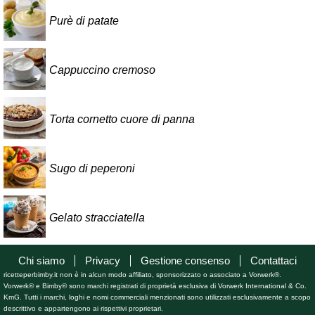
Purè di patate
Cappuccino cremoso
Torta cornetto cuore di panna
Sugo di peperoni
Gelato stracciatella
Chi siamo
Privacy
Gestione consenso
Contattaci
ricetteperbimby.it non è in alcun modo affiliato, sponsorizzato o associato a Vorwerk®.
Vorwerk® e Bimby® sono marchi registrati di proprietà esclusiva di Vorwerk International & Co.
KmG. Tutti i marchi, loghi e nomi commerciali menzionati sono utilizzati esclusivamente a scopo
descrittivo e appartengono ai rispettivi proprietari.