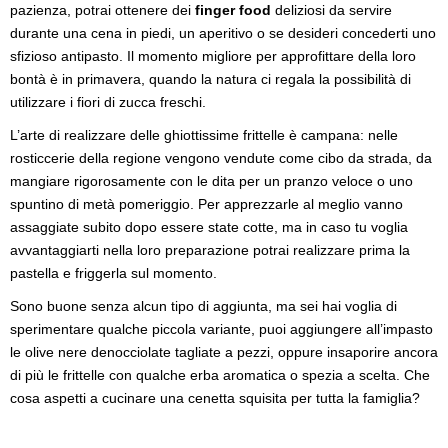
pazienza, potrai ottenere dei
finger food
deliziosi da servire
durante una cena in piedi, un aperitivo o se desideri concederti uno
sfizioso antipasto. Il momento migliore per approfittare della loro
bontà è in primavera, quando la natura ci regala la possibilità di
utilizzare i fiori di zucca freschi.
L’arte di realizzare delle ghiottissime frittelle è campana: nelle
rosticcerie della regione vengono vendute come cibo da strada, da
mangiare rigorosamente con le dita per un pranzo veloce o uno
spuntino di metà pomeriggio. Per apprezzarle al meglio vanno
assaggiate subito dopo essere state cotte, ma in caso tu voglia
avvantaggiarti nella loro preparazione potrai realizzare prima la
pastella e friggerla sul momento.
Sono buone senza alcun tipo di aggiunta, ma sei hai voglia di
sperimentare qualche piccola variante, puoi aggiungere all’impasto
le olive nere denocciolate tagliate a pezzi, oppure insaporire ancora
di più le frittelle con qualche erba aromatica o spezia a scelta. Che
cosa aspetti a cucinare una cenetta squisita per tutta la famiglia?