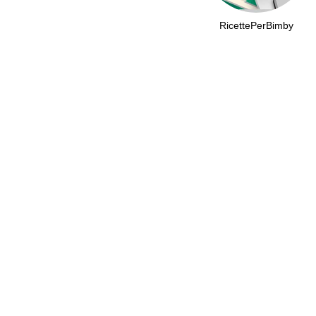
RicettePerBimby