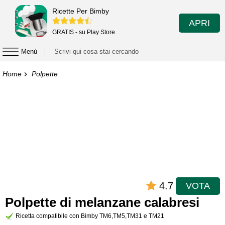
Ricette Per Bimby
APRI
GRATIS - su Play Store
Menù
Home
Polpette
4.7
VOTA
Polpette di melanzane calabresi
Ricetta compatibile con Bimby TM6,TM5,TM31 e TM21