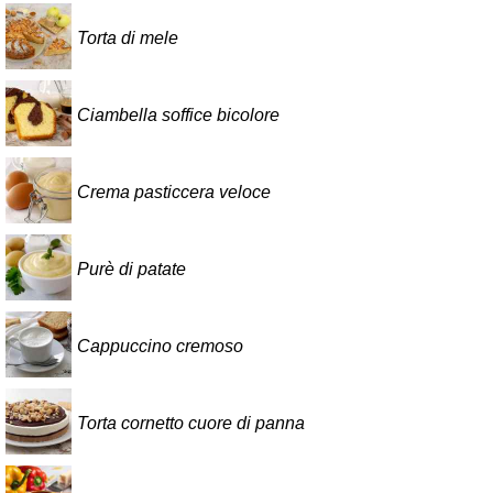
Torta di mele
Ciambella soffice bicolore
Crema pasticcera veloce
Purè di patate
Cappuccino cremoso
Torta cornetto cuore di panna