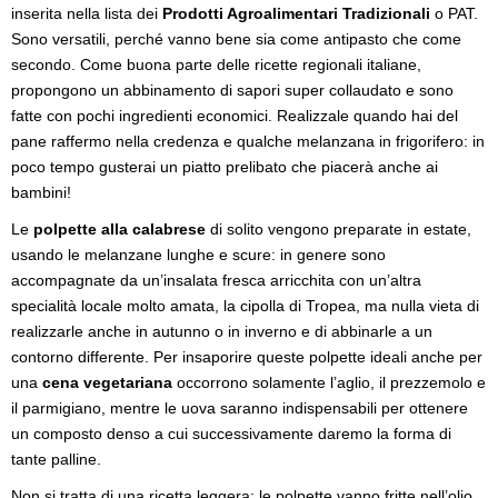
inserita nella lista dei
Prodotti Agroalimentari Tradizionali
o PAT.
Sono versatili, perché vanno bene sia come antipasto che come
secondo. Come buona parte delle ricette regionali italiane,
propongono un abbinamento di sapori super collaudato e sono
fatte con pochi ingredienti economici. Realizzale quando hai del
pane raffermo nella credenza e qualche melanzana in frigorifero: in
poco tempo gusterai un piatto prelibato che piacerà anche ai
bambini!
Le
polpette alla calabrese
di solito vengono preparate in estate,
usando le melanzane lunghe e scure: in genere sono
accompagnate da un’insalata fresca arricchita con un’altra
specialità locale molto amata, la cipolla di Tropea, ma nulla vieta di
realizzarle anche in autunno o in inverno e di abbinarle a un
contorno differente. Per insaporire queste polpette ideali anche per
una
cena vegetariana
occorrono solamente l’aglio, il prezzemolo e
il parmigiano, mentre le uova saranno indispensabili per ottenere
un composto denso a cui successivamente daremo la forma di
tante palline.
Non si tratta di una ricetta leggera: le polpette vanno fritte nell’olio