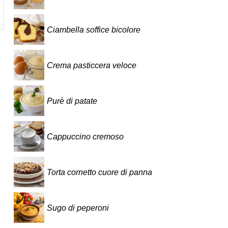
Ciambella soffice bicolore
Crema pasticcera veloce
Purè di patate
Cappuccino cremoso
Torta cornetto cuore di panna
Sugo di peperoni