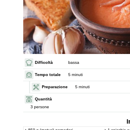
Difficoltà
bassa
Tempo totale
5 minuti
Preparazione
5 minuti
Quantità
3 persone
I
850 g (maturi) pomodori
1 spicchio a