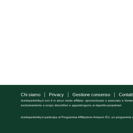
Chi siamo
Privacy
Gestione consenso
Contatt
ricetteperbimby.it non è in alcun modo affiliato, sponsorizzato o associato a Vorwe
esclusivamente a scopo descrittivo e appartengono ai rispettivi proprietari.
ricetteperbimby.it partecipa al Programma Affiliazione Amazon EU, un programma di 