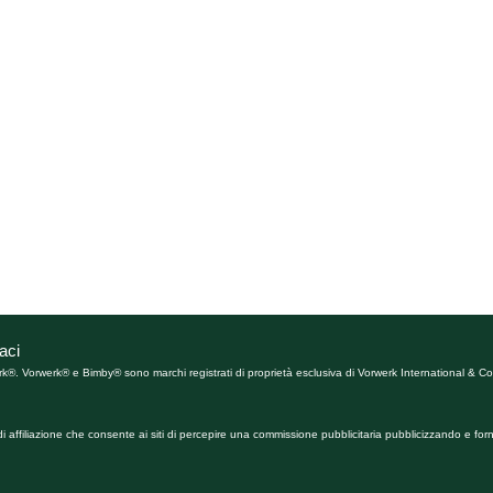
aci
rk®. Vorwerk® e Bimby® sono marchi registrati di proprietà esclusiva di Vorwerk International & Co.
affiliazione che consente ai siti di percepire una commissione pubblicitaria pubblicizzando e forn