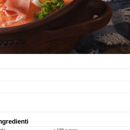
ngredienti
glio
100 g pane