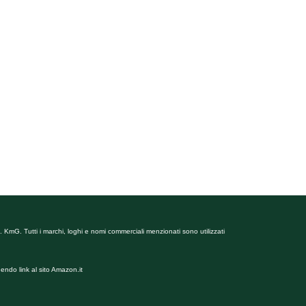
 KmG. Tutti i marchi, loghi e nomi commerciali menzionati sono utilizzati
endo link al sito Amazon.it