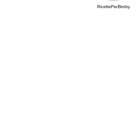
RicettePerBimby