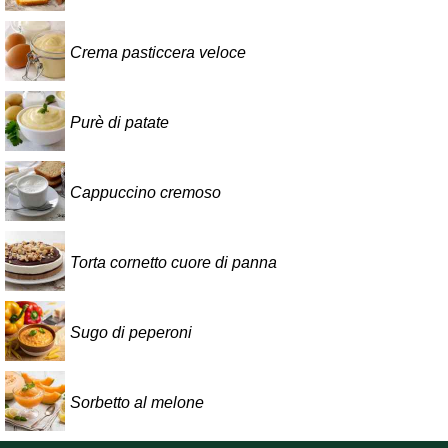
Crema pasticcera veloce
Purè di patate
Cappuccino cremoso
Torta cornetto cuore di panna
Sugo di peperoni
Sorbetto al melone