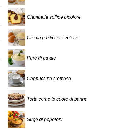
Ciambella soffice bicolore
Crema pasticcera veloce
Purè di patate
Cappuccino cremoso
Torta cornetto cuore di panna
Sugo di peperoni