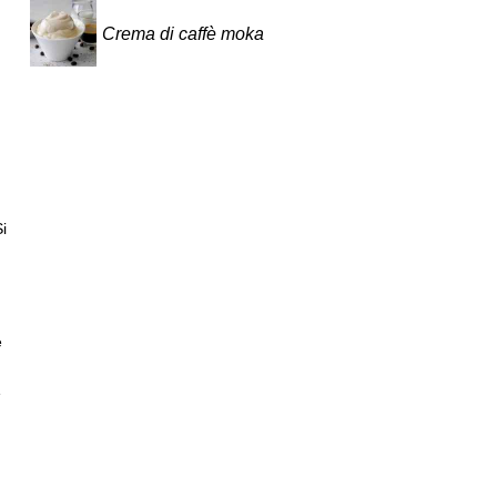
Crema di caffè moka
i
e
e