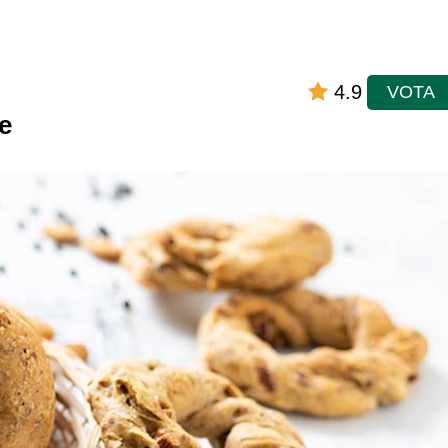
4.9
VOTA
e