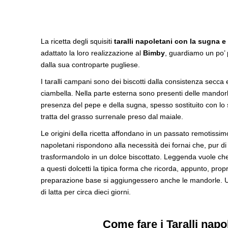
La ricetta degli squisiti
taralli napoletani con la sugna e 
adattato la loro realizzazione al
Bimby
, guardiamo un po’ 
dalla sua controparte pugliese.
I taralli campani sono dei biscotti dalla consistenza secca 
ciambella. Nella parte esterna sono presenti delle mandorle
presenza del pepe e della sugna, spesso sostituito con lo s
tratta del grasso surrenale preso dal maiale.
Le origini della ricetta affondano in un passato remotissimo:
napoletani rispondono alla necessità dei fornai che, pur d
trasformandolo in un dolce biscottato. Leggenda vuole che 
a questi dolcetti la tipica forma che ricorda, appunto, pr
preparazione base si aggiungessero anche le mandorle. Una
di latta per circa dieci giorni.
Come fare i Taralli nap