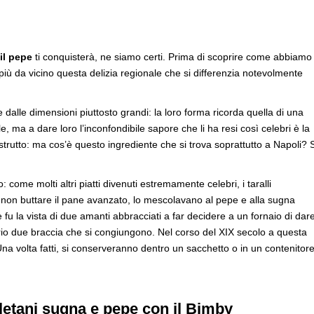
il pepe
ti conquisterà, ne siamo certi. Prima di scoprire come abbiamo
più da vicino questa delizia regionale che si differenzia notevolmente
e dalle dimensioni piuttosto grandi: la loro forma ricorda quella di una
, ma a dare loro l’inconfondibile sapore che li ha resi così celebri è la
trutto: ma cos’è questo ingrediente che si trova soprattutto a Napoli? S
 come molti altri piatti divenuti estremamente celebri, i taralli
i non buttare il pane avanzato, lo mescolavano al pepe e alla sugna
fu la vista di due amanti abbracciati a far decidere a un fornaio di dar
oprio due braccia che si congiungono. Nel corso del XIX secolo a questa
 volta fatti, si conserveranno dentro un sacchetto o in un contenitor
oletani sugna e pepe con il Bimby