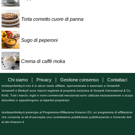
Torta cornetto cuore di panna
Sugo di peperoni
Crema di caffè moka
Chi siamo
Privacy
Gestione consenso
Contattaci
ricetteperbimby.it non è in alcun modo affiliato, sponsorizzato o associato a Vorwerk®.
Vorwerk® e Bimby® sono marchi registrati di proprietà esclusiva di Vorwerk International & Co.
KmG. Tutti i marchi, loghi e nomi commerciali menzionati sono utilizzati esclusivamente a scopo
descrittivo e appartengono ai rispettivi proprietari.
ricetteperbimby.it partecipa al Programma Affiliazione Amazon EU, un programma di affiliazione
che consente ai siti di percepire una commissione pubblicitaria pubblicizzando e fornendo link
al sito Amazon.it