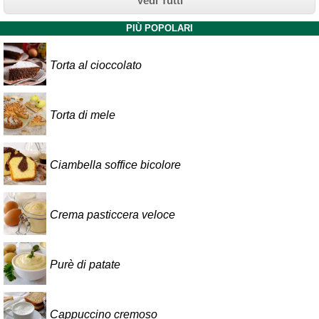
Vedi Tutti
PIÙ POPOLARI
Torta al cioccolato
Torta di mele
Ciambella soffice bicolore
Crema pasticcera veloce
Purè di patate
Cappuccino cremoso