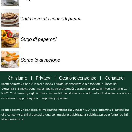
Torta cornetto cuore di panna
Sugo di peperoni
Sorbetto al melone
Chi siamo
Privacy
Gestione consenso
Contattaci
ricetteperbimby.it non è in alcun modo affiliato, sponsorizzato o associato a Vorwerk®.
Vorwerk® e Bimby® sono marchi registrati di proprietà esclusiva di Vorwerk International & Co.
KmG. Tutti i marchi, loghi e nomi commerciali menzionati sono utilizzati esclusivamente a scopo
descrittivo e appartengono ai rispettivi proprietari.
ricetteperbimby.it partecipa al Programma Affiliazione Amazon EU, un programma di affiliazione
che consente ai siti di percepire una commissione pubblicitaria pubblicizzando e fornendo link
al sito Amazon.it