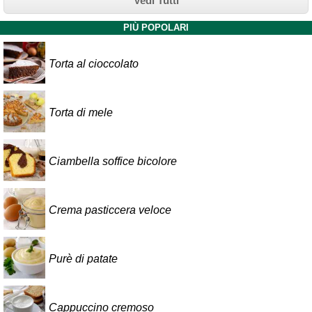
Vedi Tutti
PIÙ POPOLARI
Torta al cioccolato
Torta di mele
Ciambella soffice bicolore
Crema pasticcera veloce
Purè di patate
Cappuccino cremoso