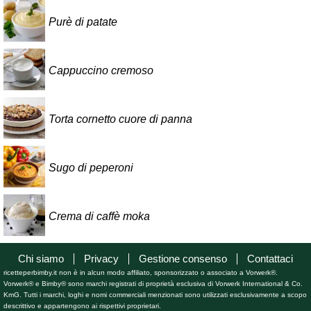
Purè di patate
Cappuccino cremoso
Torta cornetto cuore di panna
Sugo di peperoni
Crema di caffè moka
Chi siamo
Privacy
Gestione consenso
Contattaci
ricetteperbimby.it non è in alcun modo affiliato, sponsorizzato o associato a Vorwerk®.
Vorwerk® e Bimby® sono marchi registrati di proprietà esclusiva di Vorwerk International & Co.
KmG. Tutti i marchi, loghi e nomi commerciali menzionati sono utilizzati esclusivamente a scopo
descrittivo e appartengono ai rispettivi proprietari.