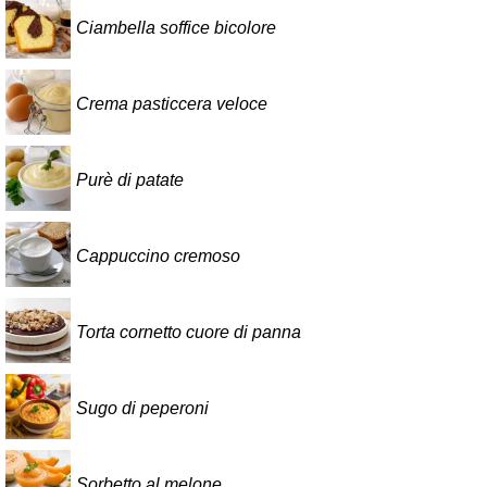
Ciambella soffice bicolore
Crema pasticcera veloce
Purè di patate
Cappuccino cremoso
Torta cornetto cuore di panna
Sugo di peperoni
Sorbetto al melone