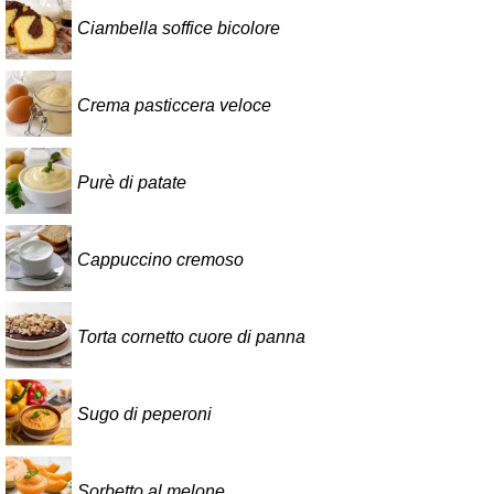
Ciambella soffice bicolore
Crema pasticcera veloce
Purè di patate
Cappuccino cremoso
Torta cornetto cuore di panna
Sugo di peperoni
Sorbetto al melone