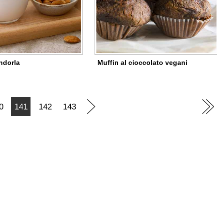
ndorla
Muffin al cioccolato vegani
0
141
142
143