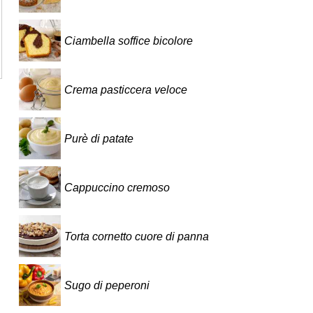
Ciambella soffice bicolore
Crema pasticcera veloce
Purè di patate
Cappuccino cremoso
Torta cornetto cuore di panna
Sugo di peperoni