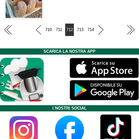
710
711
712
713
714
SCARICA LA NOSTRA APP
I NOSTRI SOCIAL