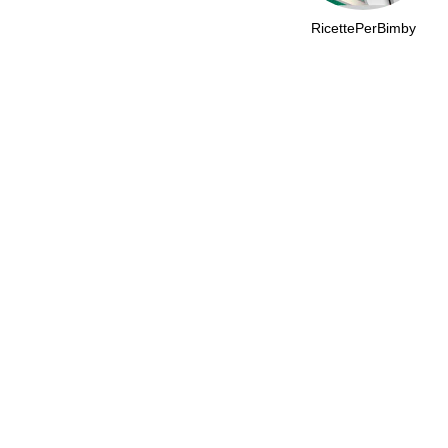
RicettePerBimby